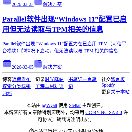
2026-03-23
解决方案
Parallel软件出现“Windows 11”配置已启
用但无法读取与TPM相关的信息
Parallel软件出现 “Windows 11”配置为在已启用 TPM（可信平
台模块）的情况下启动，但无法读取与 TPM 相关的信息
2026-03-05
解决方案
博客
近期发布
记录
时光驿站
书笔记
一言
笔
社交
留言板
Spotify
探索
分类
标签
工程与材料
读
记
更多
关于本站
归档
本站由
@Wyatt
使用
Stellar
主题创建。
本博客所有文章除特别声明外，均采用
CC BY-NC-SA 4.0
许
可协议，转载请注明出处。
⏱️本站已运行 2727天15小时44分10秒