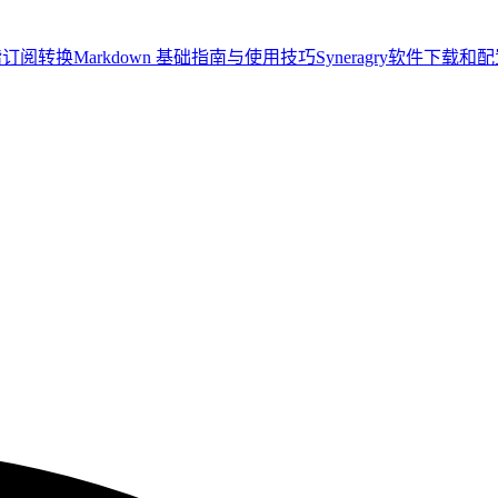
楷
订阅转换
Markdown 基础指南与使用技巧
Syneragry软件下载