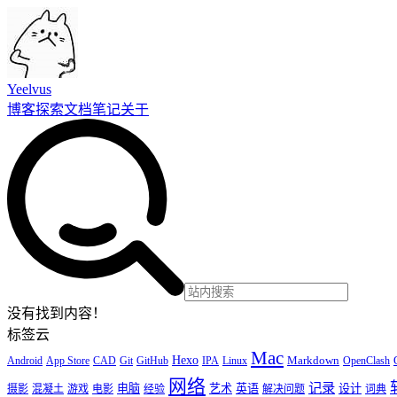
Yeelvus
博客
探索
文档
笔记
关于
没有找到内容！
标签云
Mac
Hexo
Markdown
Android
App Store
CAD
Git
GitHub
IPA
Linux
OpenClash
网络
记录
电脑
艺术
英语
设计
摄影
混凝土
游戏
电影
经验
解决问题
词典