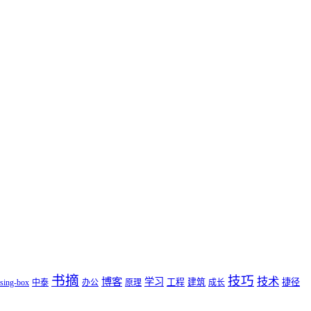
书摘
技巧
技术
博客
学习
工程
建筑
捷径
sing-box
中泰
办公
原理
成长