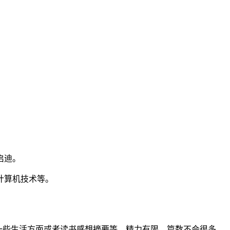
启迪。
计算机技术等。
写一些生活方面或者读书感想摘要等。精力有限，篇数不会很多，