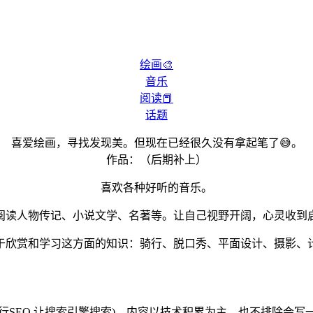
绘画🎨
音乐
阅读📕
话题
喜爱绘画，寻找发现美。但现在已经很久没有拿起笔了😅。
作品：（后期补上）
喜欢各种好听的音乐。
阅读人物传记、小说文学、名著等。让自己视野开阔，心灵收到
于欣赏和学习这方面的知识：骑行、脱口秀、平面设计、摄影、
行SEO,让搜索引擎搜索)。内容以技术积累为主，也不排除会