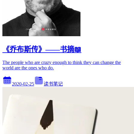
《乔布斯传》——书摘📖
The people who are crazy enough to think they can change the
world are the ones who do.
2020-02-25
读书笔记