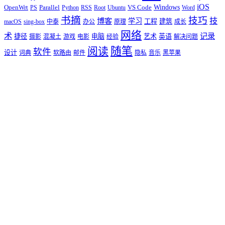
iOS
Windows
OpenWrt
Parallel
VS Code
PS
Python
RSS
Root
Ubuntu
Word
书摘
技巧
技
博客
学习
工程
建筑
macOS
sing-box
中泰
办公
原理
成长
网络
术
记录
捷径
电脑
艺术
英语
摄影
混凝土
游戏
电影
经验
解决问题
随笔
阅读
软件
设计
词典
软路由
邮件
隐私
音乐
黑苹果