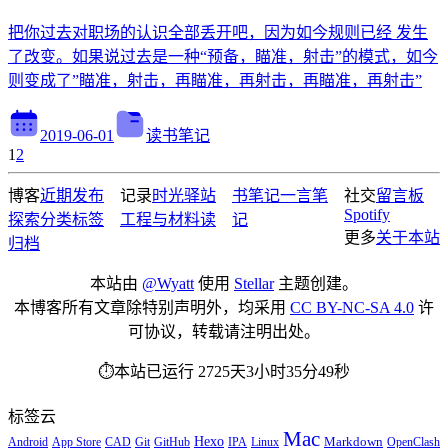
把你过去对职场的认识全部丢开吧，因为如今规则已经 发生
了改变。如果说过去是一种“预备，瞄准，射击”的模式，如今
则变成了”瞄准，射击，再瞄准，再射击，再瞄准，再射击”
2019-06-01
读书笔记
1
2
博客
近期发布
记录
时光驿站
书笔记
一言
笔
社交
留言板
Spotify
探索
分类
标签
工程与材料
读
记
更多
关于本站
归档
本站由
@Wyatt
使用
Stellar
主题创建。
本博客所有文章除特别声明外，均采用
CC BY-NC-SA 4.0
许
可协议，转载请注明出处。
⏱️本站已运行 2725天3小时35分50秒
标签云
Mac
Hexo
Markdown
Android
App Store
CAD
Git
GitHub
IPA
Linux
OpenClash