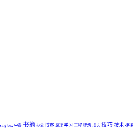
书摘
技巧
技术
博客
学习
工程
建筑
捷径
sing-box
中泰
办公
原理
成长