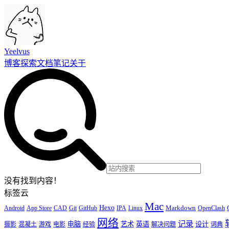
Yeelvus
博客
探索
文档
笔记
关于
没有找到内容！
标签云
Mac
Hexo
Markdown
Android
App Store
CAD
Git
GitHub
IPA
Linux
OpenClash
网络
记录
电脑
艺术
英语
设计
摄影
混凝土
游戏
电影
经验
解决问题
词典